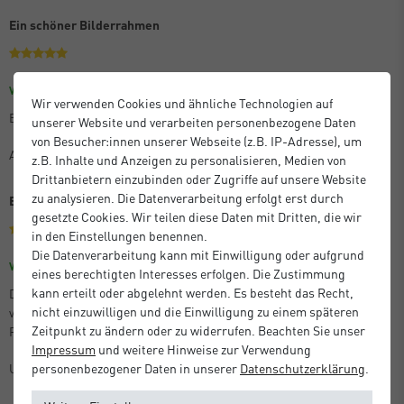
Ein schöner Bilderrahmen
Größe: 30 x 45 cm
Farbe: Eloxal Schwarz Glanz
Verifizierter Kauf
Wir verwenden Cookies und ähnliche Technologien auf
Es ist praktisch und schön, wenn auch etwas teuer.
unserer Website und verarbeiten personenbezogene Daten
von Besucher:innen unserer Webseite (z.B. IP-Adresse), um
Anton M.
z.B. Inhalte und Anzeigen zu personalisieren, Medien von
Drittanbietern einzubinden oder Zugriffe auf unsere Website
zu analysieren. Die Datenverarbeitung erfolgt erst durch
Beste Qualität
gesetzte Cookies. Wir teilen diese Daten mit Dritten, die wir
in den Einstellungen benennen.
Die Datenverarbeitung kann mit Einwilligung oder aufgrund
Größe: 21 x 29,7 cm (A4)
Farbe: Silber Matt
Verifizierter Kauf
eines berechtigten Interesses erfolgen. Die Zustimmung
kann erteilt oder abgelehnt werden. Es besteht das Recht,
Die bestellten Artikel entsprachen der Beschreibung, kamen perfekt
nicht einzuwilligen und die Einwilligung zu einem späteren
verpackt und sehr schnell an. Ganz hervorragende Qualität der
Zeitpunkt zu ändern oder zu widerrufen. Beachten Sie unser
Produkte!
Impressum
und weitere Hinweise zur Verwendung
Unbekannt
personenbezogener Daten in unserer
Daten­schutz­erklärung
.