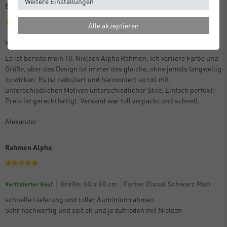
Weitere Einstellungen
Schon der 10. Alpha
Alle akzeptieren
Größe: 70 x 100 cm
Farbe: Eloxal Schwarz Matt
Verifizierter Kauf
Es ist bereits mein 10. Nielsen Alpha Rahmen. Ich variiere Farbe und
Größe, aber das Design ist immer das gleiche, ohne jemals langweilig
zu wirken. Es ist reduziert und harmoniert so toll mit
unterschiedlichen Motiven unterschiedlicher Stile. Einfach perfekt!
Preis ist gerechtfertigt. Versand war toll verpackt und schnell.
Alexander
Rahmen Alpha
Größe: 60 x 60 cm
Farbe: Eloxal Schwarz Matt
Verifizierter Kauf
schnelle Lieferung und toller Auminiumrahmen.
Sehr hochwertig und seit eh und je zufrieden mit Nielsen