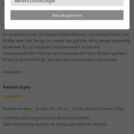
Weitere Einstellungen
Schon der 10. Alpha
Alle akzeptieren
Größe: 70 x 100 cm
Farbe: Eloxal Schwarz Matt
Verifizierter Kauf
Es ist bereits mein 10. Nielsen Alpha Rahmen. Ich variiere Farbe und
Größe, aber das Design ist immer das gleiche, ohne jemals langweilig
zu wirken. Es ist reduziert und harmoniert so toll mit
unterschiedlichen Motiven unterschiedlicher Stile. Einfach perfekt!
Preis ist gerechtfertigt. Versand war toll verpackt und schnell.
Alexander
Rahmen Alpha
Größe: 60 x 60 cm
Farbe: Eloxal Schwarz Matt
Verifizierter Kauf
schnelle Lieferung und toller Auminiumrahmen.
Sehr hochwertig und seit eh und je zufrieden mit Nielsen