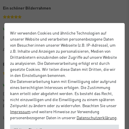
Ein schöner Bilderrahmen
Größe: 30 x 45 cm
Farbe: Eloxal Schwarz Glanz
Verifizierter Kauf
Wir verwenden Cookies und ähnliche Technologien auf
Es ist praktisch und schön, wenn auch etwas teuer.
unserer Website und verarbeiten personenbezogene Daten
von Besucher:innen unserer Webseite (z.B. IP-Adresse), um
Anton M.
z.B. Inhalte und Anzeigen zu personalisieren, Medien von
Drittanbietern einzubinden oder Zugriffe auf unsere Website
zu analysieren. Die Datenverarbeitung erfolgt erst durch
Beste Qualität
gesetzte Cookies. Wir teilen diese Daten mit Dritten, die wir
in den Einstellungen benennen.
Die Datenverarbeitung kann mit Einwilligung oder aufgrund
Größe: 21 x 29,7 cm (A4)
Farbe: Silber Matt
Verifizierter Kauf
eines berechtigten Interesses erfolgen. Die Zustimmung
kann erteilt oder abgelehnt werden. Es besteht das Recht,
Die bestellten Artikel entsprachen der Beschreibung, kamen perfekt
nicht einzuwilligen und die Einwilligung zu einem späteren
verpackt und sehr schnell an. Ganz hervorragende Qualität der
Zeitpunkt zu ändern oder zu widerrufen. Beachten Sie unser
Produkte!
Impressum
und weitere Hinweise zur Verwendung
Unbekannt
personenbezogener Daten in unserer
Daten­schutz­erklärung
.