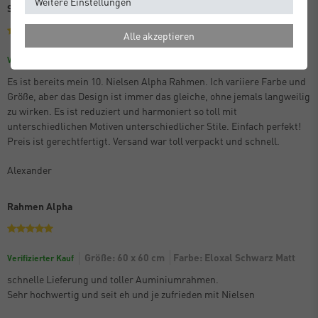
Weitere Einstellungen
Schon der 10. Alpha
Alle akzeptieren
Größe: 70 x 100 cm
Farbe: Eloxal Schwarz Matt
Verifizierter Kauf
Es ist bereits mein 10. Nielsen Alpha Rahmen. Ich variiere Farbe und
Größe, aber das Design ist immer das gleiche, ohne jemals langweilig
zu wirken. Es ist reduziert und harmoniert so toll mit
unterschiedlichen Motiven unterschiedlicher Stile. Einfach perfekt!
Preis ist gerechtfertigt. Versand war toll verpackt und schnell.
Alexander
Rahmen Alpha
Größe: 60 x 60 cm
Farbe: Eloxal Schwarz Matt
Verifizierter Kauf
schnelle Lieferung und toller Auminiumrahmen.
Sehr hochwertig und seit eh und je zufrieden mit Nielsen