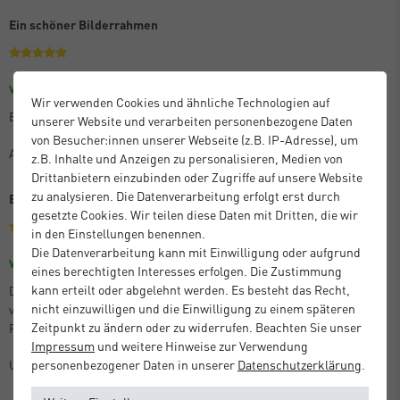
Ein schöner Bilderrahmen
Größe: 30 x 45 cm
Farbe: Eloxal Schwarz Glanz
Verifizierter Kauf
Wir verwenden Cookies und ähnliche Technologien auf
Es ist praktisch und schön, wenn auch etwas teuer.
unserer Website und verarbeiten personenbezogene Daten
von Besucher:innen unserer Webseite (z.B. IP-Adresse), um
Anton M.
z.B. Inhalte und Anzeigen zu personalisieren, Medien von
Drittanbietern einzubinden oder Zugriffe auf unsere Website
zu analysieren. Die Datenverarbeitung erfolgt erst durch
Beste Qualität
gesetzte Cookies. Wir teilen diese Daten mit Dritten, die wir
in den Einstellungen benennen.
Die Datenverarbeitung kann mit Einwilligung oder aufgrund
Größe: 21 x 29,7 cm (A4)
Farbe: Silber Matt
Verifizierter Kauf
eines berechtigten Interesses erfolgen. Die Zustimmung
kann erteilt oder abgelehnt werden. Es besteht das Recht,
Die bestellten Artikel entsprachen der Beschreibung, kamen perfekt
nicht einzuwilligen und die Einwilligung zu einem späteren
verpackt und sehr schnell an. Ganz hervorragende Qualität der
Zeitpunkt zu ändern oder zu widerrufen. Beachten Sie unser
Produkte!
Impressum
und weitere Hinweise zur Verwendung
Unbekannt
personenbezogener Daten in unserer
Daten­schutz­erklärung
.