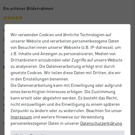
Ein schöner Bilderrahmen
Größe: 30 x 45 cm
Farbe: Eloxal Schwarz Glanz
Verifizierter Kauf
Wir verwenden Cookies und ähnliche Technologien auf
Es ist praktisch und schön, wenn auch etwas teuer.
unserer Website und verarbeiten personenbezogene Daten
von Besucher:innen unserer Webseite (z.B. IP-Adresse), um
Anton M.
z.B. Inhalte und Anzeigen zu personalisieren, Medien von
Drittanbietern einzubinden oder Zugriffe auf unsere Website
zu analysieren. Die Datenverarbeitung erfolgt erst durch
Beste Qualität
gesetzte Cookies. Wir teilen diese Daten mit Dritten, die wir
in den Einstellungen benennen.
Die Datenverarbeitung kann mit Einwilligung oder aufgrund
Größe: 21 x 29,7 cm (A4)
Farbe: Silber Matt
Verifizierter Kauf
eines berechtigten Interesses erfolgen. Die Zustimmung
kann erteilt oder abgelehnt werden. Es besteht das Recht,
Die bestellten Artikel entsprachen der Beschreibung, kamen perfekt
nicht einzuwilligen und die Einwilligung zu einem späteren
verpackt und sehr schnell an. Ganz hervorragende Qualität der
Zeitpunkt zu ändern oder zu widerrufen. Beachten Sie unser
Produkte!
Impressum
und weitere Hinweise zur Verwendung
Unbekannt
personenbezogener Daten in unserer
Daten­schutz­erklärung
.