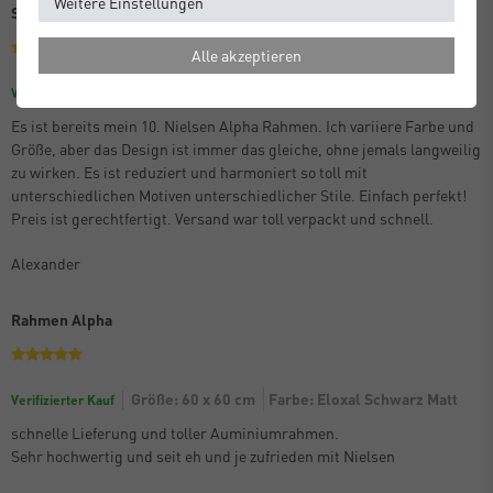
Weitere Einstellungen
Schon der 10. Alpha
Alle akzeptieren
Größe: 70 x 100 cm
Farbe: Eloxal Schwarz Matt
Verifizierter Kauf
Es ist bereits mein 10. Nielsen Alpha Rahmen. Ich variiere Farbe und
Größe, aber das Design ist immer das gleiche, ohne jemals langweilig
zu wirken. Es ist reduziert und harmoniert so toll mit
unterschiedlichen Motiven unterschiedlicher Stile. Einfach perfekt!
Preis ist gerechtfertigt. Versand war toll verpackt und schnell.
Alexander
Rahmen Alpha
Größe: 60 x 60 cm
Farbe: Eloxal Schwarz Matt
Verifizierter Kauf
schnelle Lieferung und toller Auminiumrahmen.
Sehr hochwertig und seit eh und je zufrieden mit Nielsen