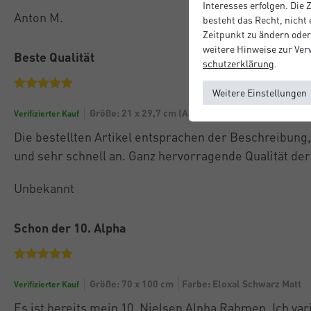
Interesses erfolgen. Die
Anton M.
besteht das Recht, nicht
Zeitpunkt zu ändern oder
weitere Hinweise zur Ve
Beste Qualität
schutz­erklärung
.
Weitere Einstellungen
Größe: 21 x 29,7 cm (A4)
Farbe: Silber Matt
Verifizierter Kauf
Die bestellten Artikel entsprachen der Beschreibung
und sehr schnell an. Ganz hervorragende Qualität de
Unbekannt
Schon der 10. Alpha
Größe: 70 x 100 cm
Farbe: Eloxal Schwarz Matt
Verifizierter Kauf
Es ist bereits mein 10. Nielsen Alpha Rahmen. Ich var