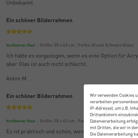
Unbekannt
Ein schöner Bilderrahmen
Größe: 30 x 45 cm
Farbe: Eloxal Schwarz Glanz
Verifizierter Kauf
Ich hätte es vorgezogen, wenn es eine Option für Acry
aber Glas ist auch nicht schlecht.
Anton M.
Ein schöner Bilderrahmen
Wir verwenden Cookies u
verarbeiten personenbezo
IP-Adresse), um z.B. Inh
Drittanbietern einzubinde
Größe: 30 x 45 cm
Farbe: Eloxal Schwarz Glanz
Datenverarbeitung erfolgt
Verifizierter Kauf
mit Dritten, die wir in d
Es ist praktisch und schön, wenn auch etwas teuer.
Die Datenverarbeitung ka