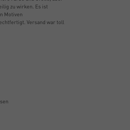
lig zu wirken. Es ist
en Motiven
echtfertigt. Versand war toll
lsen