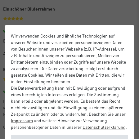
Ein schöner Bilderrahmen
Größe: 30 x 45 cm
Farbe: Eloxal Schwarz Glanz
Verifizierter Kauf
Wir verwenden Cookies und ähnliche Technologien auf
Es ist praktisch und schön, wenn auch etwas teuer.
unserer Website und verarbeiten personenbezogene Daten
von Besucher:innen unserer Webseite (z.B. IP-Adresse), um
Anton M.
z.B. Inhalte und Anzeigen zu personalisieren, Medien von
Drittanbietern einzubinden oder Zugriffe auf unsere Website
zu analysieren. Die Datenverarbeitung erfolgt erst durch
Beste Qualität
gesetzte Cookies. Wir teilen diese Daten mit Dritten, die wir
in den Einstellungen benennen.
Die Datenverarbeitung kann mit Einwilligung oder aufgrund
Größe: 21 x 29,7 cm (A4)
Farbe: Silber Matt
Verifizierter Kauf
eines berechtigten Interesses erfolgen. Die Zustimmung
kann erteilt oder abgelehnt werden. Es besteht das Recht,
Die bestellten Artikel entsprachen der Beschreibung, kamen perfekt
nicht einzuwilligen und die Einwilligung zu einem späteren
verpackt und sehr schnell an. Ganz hervorragende Qualität der
Zeitpunkt zu ändern oder zu widerrufen. Beachten Sie unser
Produkte!
Impressum
und weitere Hinweise zur Verwendung
personenbezogener Daten in unserer
Daten­schutz­erklärung
.
Unbekannt