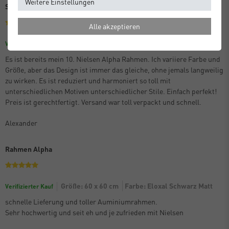
Weitere Einstellungen
Schon der 10. Alpha
Alle akzeptieren
Größe: 70 x 100 cm
Farbe: Eloxal Schwarz Matt
Verifizierter Kauf
Es ist bereits mein 10. Nielsen Alpha Rahmen. Ich variiere Farbe und
Größe, aber das Design ist immer das gleiche, ohne jemals langweilig
zu wirken. Es ist reduziert und harmoniert so toll mit
unterschiedlichen Motiven unterschiedlicher Stile. Einfach perfekt!
Preis ist gerechtfertigt. Versand war toll verpackt und schnell.
Alexander
Rahmen Alpha
Größe: 60 x 60 cm
Farbe: Eloxal Schwarz Matt
Verifizierter Kauf
schnelle Lieferung und toller Auminiumrahmen.
Sehr hochwertig und seit eh und je zufrieden mit Nielsen