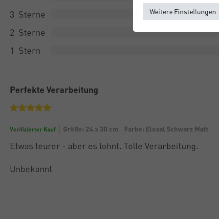
Weitere Einstellungen
3
2
1
Perfekte Verarbeitung
Größe: 24 x 30 cm
Farbe: Eloxal Schwarz Matt
Verifizierter Kauf
Etwas teurer - aber es lohnt. Tolle Verarbeitung.
Unbekannt