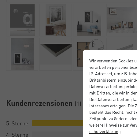
Wir verwenden Cookies u
verarbeiten personenbezo
IP-Adresse), um z.B. Inh
Drittanbietern einzubinde
Datenverarbeitung erfolgt
mit Dritten, die wir in d
Die Datenverarbeitung ka
Kundenrezensionen
(1)
Interesses erfolgen. Die
besteht das Recht, nicht
Zeitpunkt zu ändern oder
5
weitere Hinweise zur Ve
schutz­erklärung
.
4