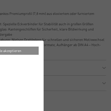
lankes Premiumprofil (7,8 mm) aus eloxiertem oder furniertem
: Spezielle Eckverbinder für Stabilität auch in großen Größen
glas: Kantengeschliffen für Sicherheit, klare Bildwirkung und
edergabe
bung: Nielsen Drehfedern für schnellen und sicheren Motivwechsel
on: Mit Aufsteller für kleine Formate, Aufhänger ab DIN A4 – Hoch-
le akzeptieren
ionen