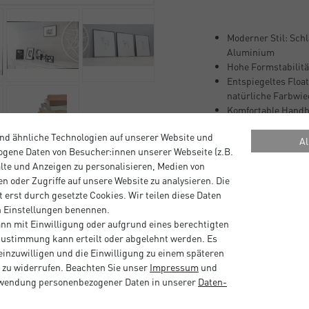
Moderner Stil: Sch
Aluminium
Hohe Formstabilität
Entspiegeltes Float
natürliche Farbwi
Komfortable Handha
Flexible Präsentati
nd ähnliche Technologien auf unserer Website und
und Querformat
Al
gene Daten von Besucher:innen unserer Webseite (z.B.
alte und Anzeigen zu personalisieren, Medien von
n oder Zugriffe auf unsere Website zu analysieren. Die
Beschreibung
 erst durch gesetzte Cookies. Wir teilen diese Daten
en Einstellungen benennen.
nn mit Einwilligung oder aufgrund eines berechtigten
Hersteller Informat
 Zustimmung kann erteilt oder abgelehnt werden. Es
 einzuwilligen und die Einwilligung zu einem späteren
 zu widerrufen. Beachten Sie unser
Impressum
und
1
rwendung personenbezogener Daten in unserer
Daten­
0