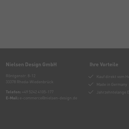
Nielsen Design GmbH
Ihre Vorteile
Röntgenstr. 8-12
Kauf direkt vom He
33378 Rheda-Wiedenbrück
Made in Germany
Telefon:
+49 5242 4105-177
Jahrzehntelange 
E-Mail:
e-commerce@nielsen-design.de