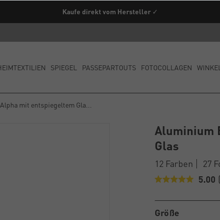
Kaufe direkt vom Hersteller ✓
HEIMTEXTILIEN
SPIEGEL
PASSEPARTOUTS
FOTOCOLLAGEN
WINKE
lpha mit entspiegeltem Gla...
Aluminium B
Glas
12 Farben
27 
5.00
Größe