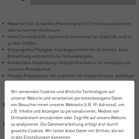
Moderner Stil: Schlankes Premiumprofil (7,8 mm) aus eloxiertem
oder furniertem Aluminium
Hohe Formstabilität: Spezielle Eckverbinder für Stabilität auch in
großen Größen
Entspiegeltes Floatglas: Kantengeschliffen für Sicherheit, klare
Bildwirkung und natürliche Farbwiedergabe
Komfortable Handhabung: Nielsen Drehfedern für schnellen und
sicheren Motivwechsel
Flexible Präsentation: Mit Aufsteller für kleine Formate, Aufhänger
ab DIN A4 – Hoch- und Querformat
Wir verwenden Cookies und ähnliche Technologien auf
unserer Website und verarbeiten personenbezogene Daten
von Besucher:innen unserer Webseite (z.B. IP-Adresse), um
Beschreibung
z.B. Inhalte und Anzeigen zu personalisieren, Medien von
Drittanbietern einzubinden oder Zugriffe auf unsere Website
Hersteller Informationen
zu analysieren. Die Datenverarbeitung erfolgt erst durch
gesetzte Cookies. Wir teilen diese Daten mit Dritten, die wir
in den Einstellungen benennen.