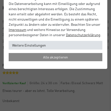
Die Datenverarbeitung kann mit Einwilligung oder aufgrund
Kundenrezensionen
(1)
eines berechtigten Interesses erfolgen. Die Zustimmung
kann erteilt oder abgelehnt werden. Es besteht das Recht,
nicht einzuwilligen und die Einwilligung zu einem späteren
5
1
Zeitpunkt zu ändern oder zu widerrufen. Beachten Sie unser
4
0
Impressum
und weitere Hinweise zur Verwendung
3
0
personenbezogener Daten in unserer
Daten­schutz­erklärung
.
2
0
Weitere Einstellungen
1
0
Alle akzeptieren
Perfekte Verarbeitung
Größe: 24 x 30 cm
Farbe: Eloxal Schwarz Matt
Verifizierter Kauf
Etwas teurer - aber es lohnt. Tolle Verarbeitung.
Unbekannt