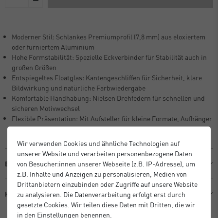
Moderner Stil: Schlankes Premiumprofil (7,8 mm) aus eloxiertem
oder furniertem Aluminium
Hohe Formstabilität: Spezielle Eckverbinder für Stabilität auch in
großen Größen
Entspiegeltes Floatglas: Kantengeschliffen für Sicherheit, klare
Bildwirkung und natürliche Farbwiedergabe
Komfortable Handhabung: Nielsen Drehfedern für schnellen und
sicheren Motivwechsel
Flexible Präsentation: Mit Aufsteller für kleine Formate, Aufhänger
ab DIN A4 – Hoch- und Querformat
Wir verwenden Cookies und ähnliche Technologien auf
unserer Website und verarbeiten personenbezogene Daten
von Besucher:innen unserer Webseite (z.B. IP-Adresse), um
Beschreibung
z.B. Inhalte und Anzeigen zu personalisieren, Medien von
Drittanbietern einzubinden oder Zugriffe auf unsere Website
Hersteller Informationen
zu analysieren. Die Datenverarbeitung erfolgt erst durch
gesetzte Cookies. Wir teilen diese Daten mit Dritten, die wir
in den Einstellungen benennen.