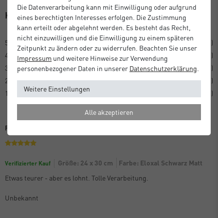
Die Datenverarbeitung kann mit Einwilligung oder aufgrund
Kundenrezensionen
(1)
eines berechtigten Interesses erfolgen. Die Zustimmung
kann erteilt oder abgelehnt werden. Es besteht das Recht,
nicht einzuwilligen und die Einwilligung zu einem späteren
5
1
Zeitpunkt zu ändern oder zu widerrufen. Beachten Sie unser
4
0
Impressum
und weitere Hinweise zur Verwendung
3
0
personenbezogener Daten in unserer
Daten­schutz­erklärung
.
2
0
Weitere Einstellungen
1
0
Alle akzeptieren
Perfekte Verarbeitung
Größe: 24 x 30 cm
Farbe: Eloxal Schwarz Matt
Verifizierter Kauf
Etwas teurer - aber es lohnt. Tolle Verarbeitung.
Unbekannt