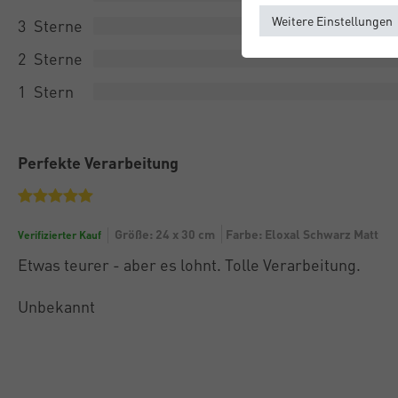
Weitere Einstellungen
3
2
1
Perfekte Verarbeitung
Größe: 24 x 30 cm
Farbe: Eloxal Schwarz Matt
Verifizierter Kauf
Etwas teurer - aber es lohnt. Tolle Verarbeitung.
Unbekannt