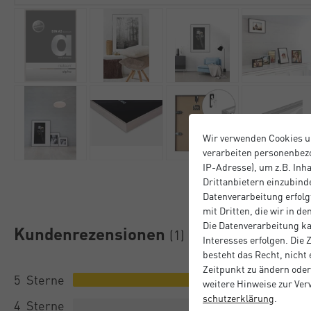
Wir verwenden Cookies u
verarbeiten personenbezo
IP-Adresse), um z.B. Inh
Drittanbietern einzubinde
Datenverarbeitung erfolgt
mit Dritten, die wir in d
Die Datenverarbeitung ka
Kundenrezensionen
(1)
Interesses erfolgen. Die
besteht das Recht, nicht
Zeitpunkt zu ändern oder
5
weitere Hinweise zur Ve
schutz­erklärung
.
4