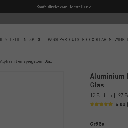
Kaufe direkt vom Hersteller ✓
HEIMTEXTILIEN
SPIEGEL
PASSEPARTOUTS
FOTOCOLLAGEN
WINKE
lpha mit entspiegeltem Gla...
Aluminium B
Glas
12 Farben
27 
5.00
Größe