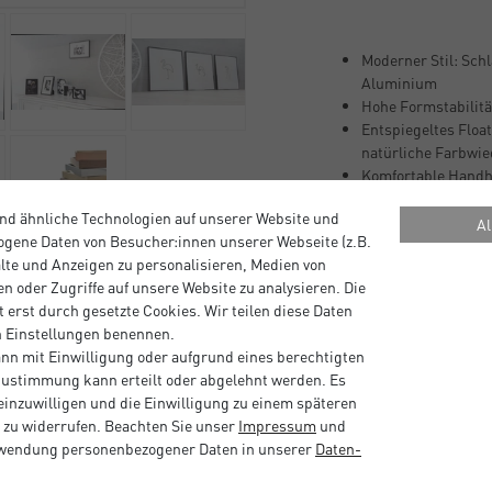
Moderner Stil: Sch
Aluminium
Hohe Formstabilität
Entspiegeltes Float
natürliche Farbwi
Komfortable Handha
Flexible Präsentati
nd ähnliche Technologien auf unserer Website und
und Querformat
Al
gene Daten von Besucher:innen unserer Webseite (z.B.
alte und Anzeigen zu personalisieren, Medien von
n oder Zugriffe auf unsere Website zu analysieren. Die
Beschreibung
 erst durch gesetzte Cookies. Wir teilen diese Daten
en Einstellungen benennen.
nn mit Einwilligung oder aufgrund eines berechtigten
Hersteller Informat
 Zustimmung kann erteilt oder abgelehnt werden. Es
 einzuwilligen und die Einwilligung zu einem späteren
 zu widerrufen. Beachten Sie unser
Impressum
und
1
rwendung personenbezogener Daten in unserer
Daten­
0