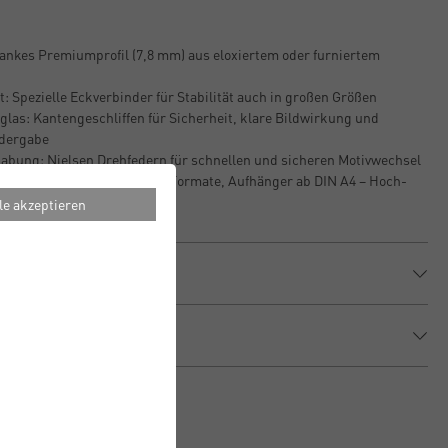
lankes Premiumprofil (7,8 mm) aus eloxiertem oder furniertem
: Spezielle Eckverbinder für Stabilität auch in großen Größen
glas: Kantengeschliffen für Sicherheit, klare Bildwirkung und
edergabe
bung: Nielsen Drehfedern für schnellen und sicheren Motivwechsel
on: Mit Aufsteller für kleine Formate, Aufhänger ab DIN A4 – Hoch-
le akzeptieren
ionen