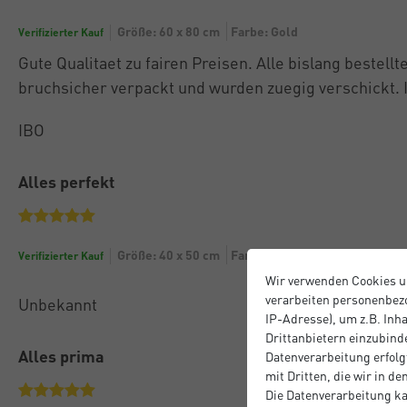
Größe: 60 x 80 cm
Farbe: Gold
Verifizierter Kauf
Gute Qualitaet zu fairen Preisen. Alle bislang bestel
bruchsicher verpackt und wurden zuegig verschickt. I
IBO
Alles perfekt
Größe: 40 x 50 cm
Farbe: Silber Matt
Verifizierter Kauf
Wir verwenden Cookies u
verarbeiten personenbezo
Unbekannt
IP-Adresse), um z.B. Inh
Drittanbietern einzubinde
Alles prima
Datenverarbeitung erfolgt
mit Dritten, die wir in d
Die Datenverarbeitung ka