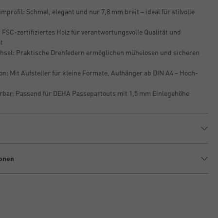
rofil: Schmal, elegant und nur 7,8 mm breit – ideal für stilvolle
: FSC-zertifiziertes Holz für verantwortungsvolle Qualität und
ät
chsel: Praktische Drehfedern ermöglichen mühelosen und sicheren
on: Mit Aufsteller für kleine Formate, Aufhänger ab DIN A4 – Hoch-
erbar: Passend für DEHA Passepartouts mit 1,5 mm Einlegehöhe
ionen