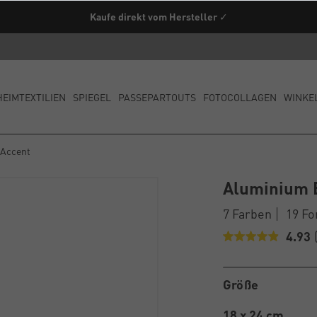
Kaufe direkt vom Hersteller ✓
HEIMTEXTILIEN
SPIEGEL
PASSEPARTOUTS
FOTOCOLLAGEN
WINKE
 Accent
Aluminium 
7 Farben
19 F
4.93
Größe
18 x 24 cm