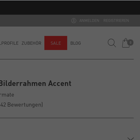
ANMELDEN
REGISTRIEREN
LPROFILE
ZUBEHÖR
SALE
BLOG
0
Bilderrahmen Accent
ormate
(42
Bewertungen
)