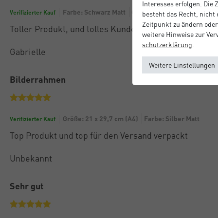
Interesses erfolgen. Die
Farbe: Schwarz Matt
Größe: 30 x 30 cm
Verifizierter Kauf
besteht das Recht, nicht
Zeitpunkt zu ändern oder
Toller Produkt, und tolles Kundenservice!
weitere Hinweise zur Ve
schutz­erklärung
.
Gabrielle
Weitere Einstellungen
Bilderrahmen
Größe: 21 x 29,7 cm (A4)
Farbe: Silber Matt
Verifizierter Kauf
Top Produkt und top für den Versand verpackt
Unbekannt
Sehr gut