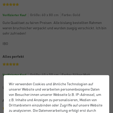
Größe: 60 x 80 cm
Farbe: Gold
Verifizierter Kauf
Gute Qualitaet zu fairen Preisen. Alle bislang bestellten Rahmen
waren bruchsicher verpackt und wurden zuegig verschickt. Ich bin
sehr zufrieden!
IBO
Alles perfekt
Größe: 40 x 50 cm
Farbe: Silber Matt
Verifizierter Kauf
Wir verwenden Cookies und ähnliche Technologien auf
Unbekannt
unserer Website und verarbeiten personenbezogene Daten
von Besucher:innen unserer Webseite (z.B. IP-Adresse), um
z.B. Inhalte und Anzeigen zu personalisieren, Medien von
Alles prima
Drittanbietern einzubinden oder Zugriffe auf unsere Website
zu analysieren. Die Datenverarbeitung erfolgt erst durch