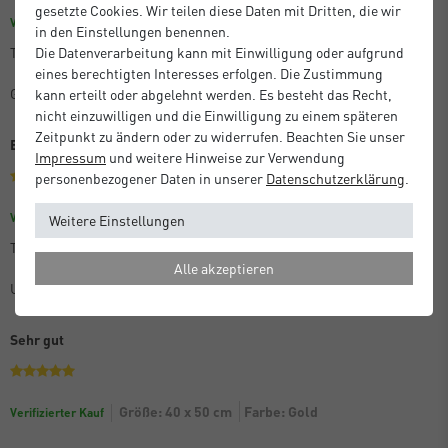
gesetzte Cookies. Wir teilen diese Daten mit Dritten, die wir
Farbe: Schwarz Matt
Größe: 30 x 30 cm
Verifizierter Kauf
in den Einstellungen benennen.
Die Datenverarbeitung kann mit Einwilligung oder aufgrund
Toller Produkt, und tolles Kundenservice!
eines berechtigten Interesses erfolgen. Die Zustimmung
Gabrielle
kann erteilt oder abgelehnt werden. Es besteht das Recht,
nicht einzuwilligen und die Einwilligung zu einem späteren
Zeitpunkt zu ändern oder zu widerrufen. Beachten Sie unser
Bilderrahmen
Impressum
und weitere Hinweise zur Verwendung
personenbezogener Daten in unserer
Daten­schutz­erklärung
.
Größe: 21 x 29,7 cm (A4)
Farbe: Silber Matt
Verifizierter Kauf
Weitere Einstellungen
Top Produkt und top für den Versand verpackt
Alle akzeptieren
Unbekannt
Sehr gut
Größe: 40 x 50 cm
Farbe: Gold
Verifizierter Kauf